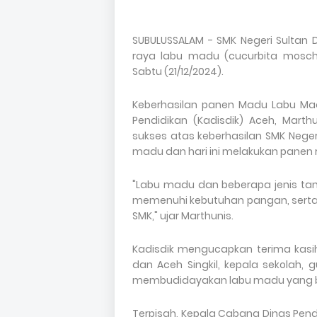
SUBULUSSALAM - SMK Negeri Sultan 
raya labu madu (cucurbita mosch
Sabtu (21/12/2024).
Keberhasilan panen Madu Labu Mad
Pendidikan (Kadisdik) Aceh, Mar
sukses atas keberhasilan SMK Nege
madu dan hari ini melakukan panen 
"Labu madu dan beberapa jenis ta
memenuhi kebutuhan pangan, serta 
SMK," ujar Marthunis.
Kadisdik mengucapkan terima kasi
dan Aceh Singkil, kepala sekolah, 
membudidayakan labu madu yang bi
Terpisah, Kepala Cabang Dinas Pen