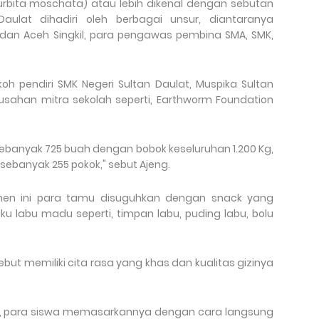
rbita moschata) atau lebih dikenal dengan sebutan
Daulat dihadiri oleh berbagai unsur, diantaranya
dan Aceh Singkil, para pengawas pembina SMA, SMK,
oh pendiri SMK Negeri Sultan Daulat, Muspika Sultan
sahan mitra sekolah seperti, Earthworm Foundation
sebanyak 725 buah dengan bobok keseluruhan 1.200 Kg,
ebanyak 255 pokok," sebut Ajeng.
anen ini para tamu disuguhkan dengan snack yang
u labu madu seperti, timpan labu, puding labu, bolu
ut memiliki cita rasa yang khas dan kualitas gizinya
i, para siswa memasarkannya dengan cara langsung