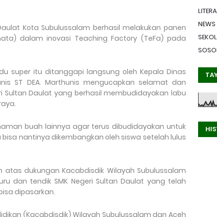
LITERA
NEWS
Daulat Kota Subulussalam berhasil melakukan panen
SEKO
ata) dalam inovasi Teaching Factory (TeFa) pada
SOSO
u super itu ditanggapi langsung oleh Kepala Dinas
TA
thunis ST DEA. Marthunis mengucapkan selamat dan
ri Sultan Daulat yang berhasil membudidayakan labu
raya.
naman buah lainnya agar terus dibudidayakan untuk
HI
bisa nantinya dikembangkan oleh siswa setelah lulus
h atas dukungan Kacabdisdik Wilayah Subulussalam
guru dan tendik SMK Negeri Sultan Daulat yang telah
sa dipasarkan.
didikan (Kacabdisdik) Wilayah Subulussalam dan Aceh