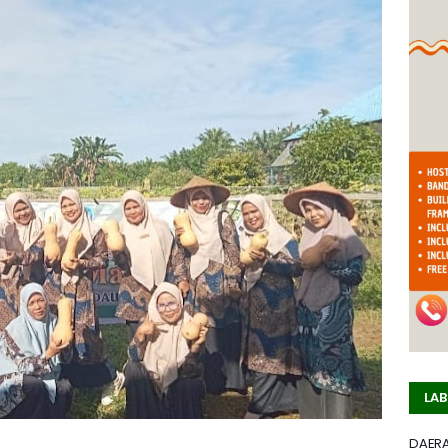
LAB
DAER