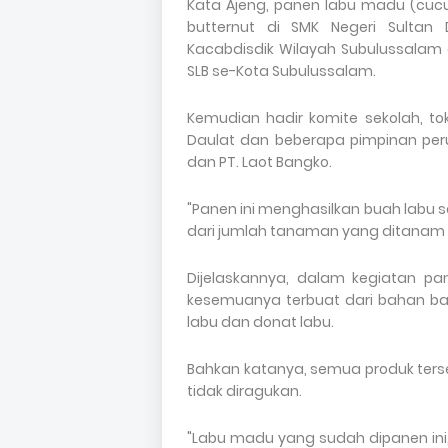
Kata Ajeng, panen labu madu (cucu
butternut di SMK Negeri Sultan 
Kacabdisdik Wilayah Subulussalam 
SLB se-Kota Subulussalam.
Kemudian hadir komite sekolah, tok
Daulat dan beberapa pimpinan peru
dan PT. Laot Bangko.
"Panen ini menghasilkan buah labu 
dari jumlah tanaman yang ditanam s
Dijelaskannya, dalam kegiatan p
kesemuanya terbuat dari bahan bak
labu dan donat labu.
Bahkan katanya, semua produk terseb
tidak diragukan.
"Labu madu yang sudah dipanen in