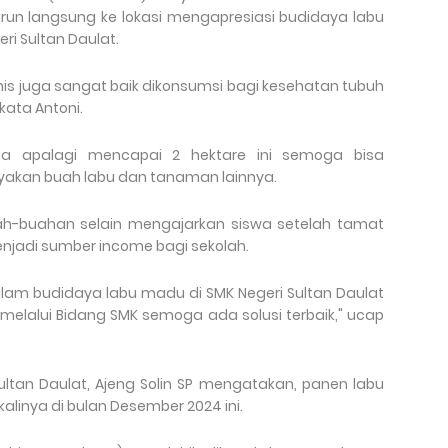
urun langsung ke lokasi mengapresiasi budidaya labu
i Sultan Daulat.
omis juga sangat baik dikonsumsi bagi kesehatan tubuh
kata Antoni.
dia apalagi mencapai 2 hektare ini semoga bisa
kan buah labu dan tanaman lainnya.
ah-buahan selain mengajarkan siswa setelah tamat
menjadi sumber income bagi sekolah.
lam budidaya labu madu di SMK Negeri Sultan Daulat
 melalui Bidang SMK semoga ada solusi terbaik," ucap
ultan Daulat, Ajeng Solin SP mengatakan, panen labu
linya di bulan Desember 2024 ini.