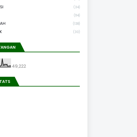
SI
(34)
(114)
LAH
(138)
K
(30)
YANGAN
49,222
STATS