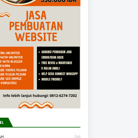
EL
AH
(114)