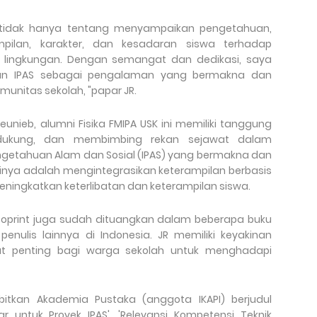
 tidak hanya tentang menyampaikan pengetahuan,
pilan, karakter, dan kesadaran siswa terhadap
n lingkungan. Dengan semangat dan dedikasi, saya
ran IPAS sebagai pengalaman yang bermakna dan
munitas sekolah, "papar JR.
unieb, alumni Fisika FMIPA USK ini memiliki tanggung
dukung, dan membimbing rekan sejawat dalam
getahuan Alam dan Sosial (IPAS) yang bermakna dan
asinya adalah mengintegrasikan keterampilan berbasis
meningkatkan keterlibatan dan keterampilan siswa.
 ecoprint juga sudah dituangkan dalam beberapa buku
penulis lainnya di Indonesia. JR memiliki keyakinan
t penting bagi warga sekolah untuk menghadapi
bitkan Akademia Pustaka (anggota IKAPI) berjudul
jar untuk Proyek IPAS', 'Relevansi Kompetensi Teknik