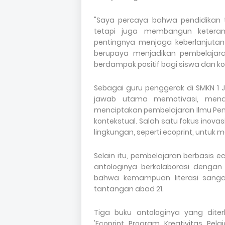
"Saya percaya bahwa pendidikan
tetapi juga membangun keteram
pentingnya menjaga keberlanjuta
berupaya menjadikan pembelaja
berdampak positif bagi siswa dan ko
Sebagai guru penggerak di SMKN 1 Je
jawab utama memotivasi, men
menciptakan pembelajaran Ilmu Pen
kontekstual. Salah satu fokus inov
lingkungan, seperti ecoprint, untuk 
Selain itu, pembelajaran berbasis
antologinya berkolaborasi dengan 
bahwa kemampuan literasi sanga
tantangan abad 21.
Tiga buku antologinya yang diter
'Ecoprint Program Kreativitas Pela