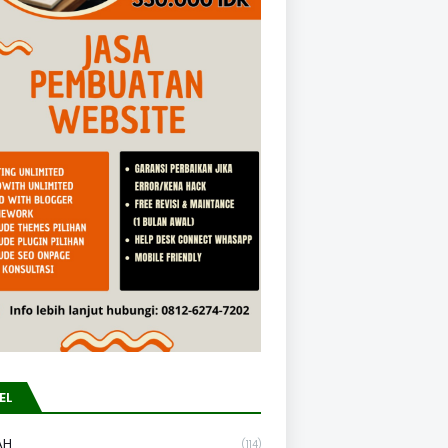
EL
AH
(114)