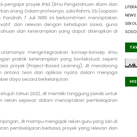
i pengajar proyek IPAS (Ilmu Pengetahuan Alam dan
LITERA
rkan orang. Dalam profesinya, Julia Rahmi, SSi (sapaan
NEWS
an Pandrah 7 Juli 1985 ini berkomitmen menciptakan
SEKO
vatif, dan relevan dengan kehidupan siswa, guna
huan dan keterampilan yang dapat diterapkan di
SOSO
TA
s utamanya mengintegrasikan konsep-konsep ilmu
an praktik keterampilan yang kontekstual, seperti
sis proyek (Project-Based Learning), JR mendorong
antara teori dan aplikasi nyata dalam menjaga
er daya secara berkelanjutan.
HI
etujuh tahun 2022, JR memiliki tanggung jawab untuk
n rekan sejawat dalam menciptakan pembelajaran
dampingan, JR mampu mengajak rekan guru yang lain di
tan pembelajaran berbasis proyek yang relevan dan