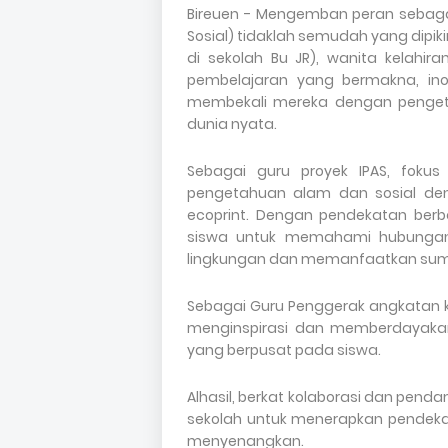
Bireuen - Mengemban peran sebaga
Sosial) tidaklah semudah yang dipiki
di sekolah Bu JR), wanita kelahir
pembelajaran yang bermakna, ino
membekali mereka dengan pengeta
dunia nyata.
Sebagai guru proyek IPAS, foku
pengetahuan alam dan sosial deng
ecoprint. Dengan pendekatan berba
siswa untuk memahami hubungan 
lingkungan dan memanfaatkan sumb
Sebagai Guru Penggerak angkatan k
menginspirasi dan memberdayaka
yang berpusat pada siswa.
Alhasil, berkat kolaborasi dan pen
sekolah untuk menerapkan pendeka
menyenangkan.