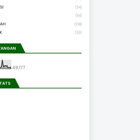
SI
(34)
(114)
LAH
(138)
K
(30)
YANGAN
49,177
STATS