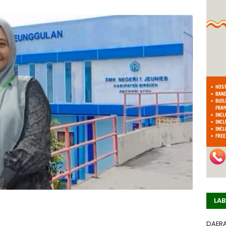
LAB
DAER