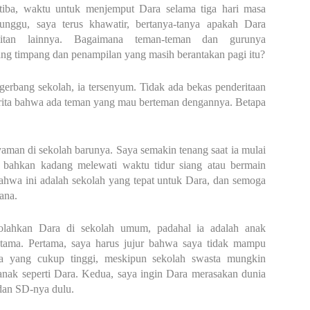
tiba, waktu untuk menjemput Dara selama tiga hari masa
nggu, saya terus khawatir, bertanya-tanya apakah Dara
litan lainnya. Bagaimana teman-teman dan gurunya
g timpang dan penampilan yang masih berantakan pagi itu?
erbang sekolah, ia tersenyum. Tidak ada bekas penderitaan
erita bahwa ada teman yang mau berteman dengannya. Betapa
yaman di sekolah barunya. Saya semakin tenang saat ia mulai
, bahkan kadang melewati waktu tidur siang atau bermain
hwa ini adalah sekolah yang tepat untuk Dara, dan semoga
ana.
olahkan Dara di sekolah umum, padahal ia adalah anak
utama. Pertama, saya harus jujur bahwa saya tidak mampu
a yang cukup tinggi, meskipun sekolah swasta mungkin
ak seperti Dara. Kedua, saya ingin Dara merasakan dunia
dan SD-nya dulu.