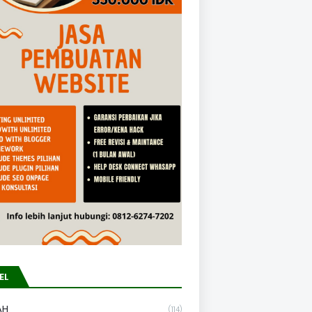
EL
AH
(114)