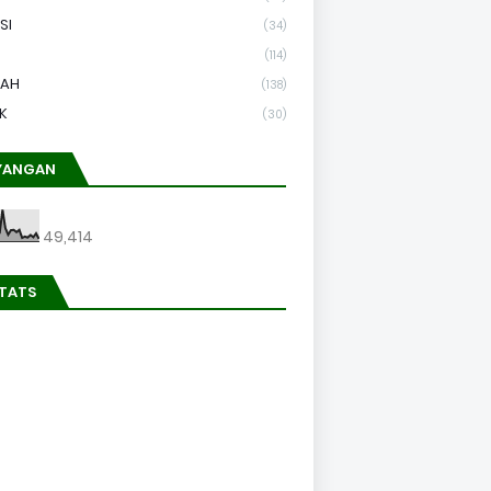
SI
(34)
(114)
LAH
(138)
K
(30)
YANGAN
49,414
STATS