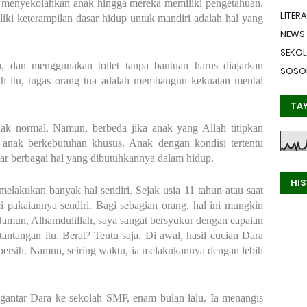
 menyekolahkan anak hingga mereka memiliki pengetahuan.
LITERA
liki keterampilan dasar hidup untuk mandiri adalah hal yang
NEWS
SEKO
n, dan menggunakan toilet tanpa bantuan harus diajarkan
SOSO
ah itu, tugas orang tua adalah membangun kekuatan mental
TA
nak normal. Namun, berbeda jika anak yang Allah titipkan
 anak berkebutuhan khusus. Anak dengan kondisi tertentu
ar berbagai hal yang dibutuhkannya dalam hidup.
HI
melakukan banyak hal sendiri. Sejak usia 11 tahun atau saat
pakaiannya sendiri. Bagi sebagian orang, hal ini mungkin
 Namun, Alhamdulillah, saya sangat bersyukur dengan capaian
 tantangan itu. Berat? Tentu saja. Di awal, hasil cucian Dara
ersih. Namun, seiring waktu, ia melakukannya dengan lebih
gantar Dara ke sekolah SMP, enam bulan lalu. Ia menangis