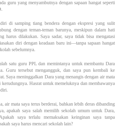
 ada guru yang menyambutnya dengan sapaan hangat seperti
D.
ndiri di samping tiang bendera dengan ekspresi yang sulit
gabung dengan teman-teman barunya, meskipun dalam hati
g harus dilakukan. Saya sadar, saya tidak bisa mengatasi
iasakan diri dengan keadaan baru ini—tanpa sapaan hangat
sekolah sebelumnya.
salah satu guru PPL dan memintanya untuk membantu Dara
a. Guru tersebut mengangguk, dan saya pun kembali ke
erat. Saya meninggalkan Dara yang menangis dengan air mata
hi kerudungnya. Hasrat untuk memeluknya dan membawanya
diri.
, air mata saya terus berderai, bahkan lebih deras dibanding
nya, apakah saya salah memilih sekolah umum untuk Dara,
Apakah saya terlalu memaksakan keinginan saya tanpa
pakah saya harus mencari sekolah lain?