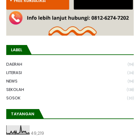
LABEL
DAERAH
(114)
LITERASI
(34)
NEWS
(114)
SEKOLAH
(138)
SOSOK
(30)
TAYANGAN
49,219