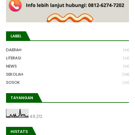
LABEL
DAERAH
(114)
LITERASI
(34)
NEWS
(114)
SEKOLAH
(138)
SOSOK
(30)
TAYANGAN
49,212
HISTATS