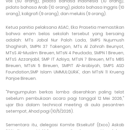
voli (50 orang), pidato bahasa Indonesia (10 orang),
pidato bahasa Arab (10 orang), pidato bahasa Inggris (10
orang), kaligrafi (9 orang), dan melukis (9 orang).
Ketua panitia pelaksana ASAC, Eka Prasetia memastikan
bahwa enam belas sekolah tersebut yang bersaing
adalah: MTs Jabal Nur Paloh Lada, SMPS Nujumush
Shaghirah, SMPN 37 Takengon, MTs Al Zahrah Beunyot,
MTsS Al-Muslim Bireuen, MTsN 4 Peudada, SMPN 1 Bireuen,
MTsS Azzanjabil, SMP IT Azkiya, MTsN 7 Bireuen, MTs MBS
Bireuen, MTsN 5 Bireuen, SMPIT Al-Arabiyah, SMPS ASD
Foundation,SMP Islam UMMULQURA', dan MTsN 11 Krueng
Panjoe Bireuen.
"Pengumpulan berkas lomba diserahkan paling telat
sebelum pembukaan acara pagi tanggal 12 Mei 2026,"
ujar Eka dalam technical meeting di aula pesantren
setempat, Ahad pagi (10/5/2026).
Sementara itu, delegasi Komite Eksekutif (Exco) Askab