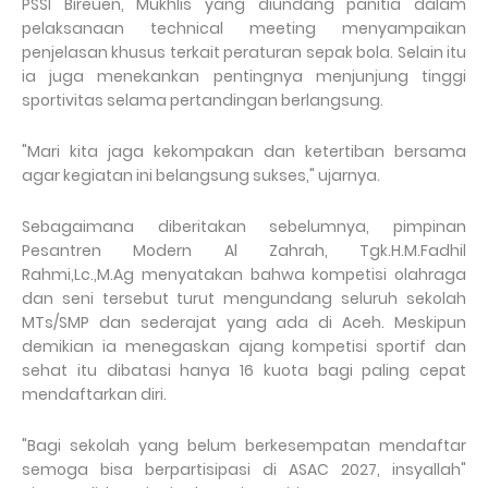
PSSI Bireuen, Mukhlis yang diundang panitia dalam
pelaksanaan technical meeting menyampaikan
penjelasan khusus terkait peraturan sepak bola. Selain itu
ia juga menekankan pentingnya menjunjung tinggi
sportivitas selama pertandingan berlangsung.
"Mari kita jaga kekompakan dan ketertiban bersama
agar kegiatan ini belangsung sukses," ujarnya.
Sebagaimana diberitakan sebelumnya, pimpinan
Pesantren Modern Al Zahrah, Tgk.H.M.Fadhil
Rahmi,Lc.,M.Ag menyatakan bahwa kompetisi olahraga
dan seni tersebut turut mengundang seluruh sekolah
MTs/SMP dan sederajat yang ada di Aceh. Meskipun
demikian ia menegaskan ajang kompetisi sportif dan
sehat itu dibatasi hanya 16 kuota bagi paling cepat
mendaftarkan diri.
"Bagi sekolah yang belum berkesempatan mendaftar
semoga bisa berpartisipasi di ASAC 2027, insyallah"