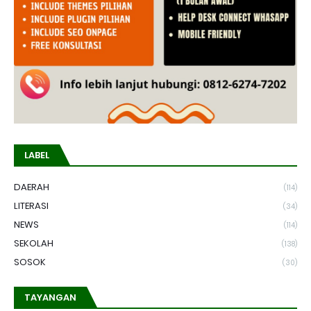
LABEL
DAERAH
(114)
LITERASI
(34)
NEWS
(114)
SEKOLAH
(138)
SOSOK
(30)
TAYANGAN