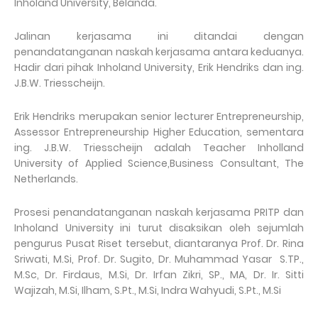
Inholand University, Belanda.
Jalinan kerjasama ini ditandai dengan
penandatanganan naskah kerjasama antara keduanya.
Hadir dari pihak Inholand University, Erik Hendriks dan ing.
J.B.W. Triesscheijn.
Erik Hendriks merupakan senior lecturer Entrepreneurship,
Assessor Entrepreneurship Higher Education, sementara
ing. J.B.W. Triesscheijn adalah Teacher Inholland
University of Applied Science,Business Consultant, The
Netherlands.
Prosesi penandatanganan naskah kerjasama PRITP dan
Inholand University ini turut disaksikan oleh sejumlah
pengurus Pusat Riset tersebut, diantaranya Prof. Dr. Rina
Sriwati, M.Si, Prof. Dr. Sugito, Dr. Muhammad Yasar S.TP.,
M.Sc, Dr. Firdaus, M.Si, Dr. Irfan Zikri, SP., MA, Dr. Ir. Sitti
Wajizah, M.Si, Ilham, S.Pt., M.Si, Indra Wahyudi, S.Pt., M.Si