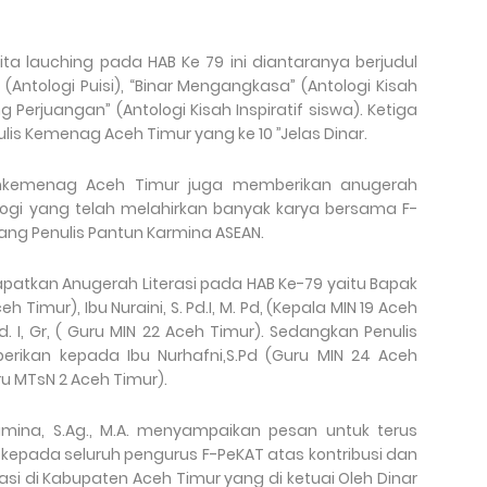
ta lauching pada HAB Ke 79 ini diantaranya berjudul
Antologi Puisi), “Binar Mengangkasa” (Antologi Kisah
g Perjuangan” (Antologi Kisah Inspiratif siswa). Ketiga
lis Kemenag Aceh Timur yang ke 10 ’’Jelas Dinar.
kankemenag Aceh Timur juga memberikan anugerah
tologi yang telah melahirkan banyak karya bersama F-
orang Penulis Pantun Karmina ASEAN.
patkan Anugerah Literasi pada HAB Ke-79 yaitu Bapak
h Timur), Ibu Nuraini, S. Pd.I, M. Pd, (Kepala MIN 19 Aceh
. I, Gr, ( Guru MIN 22 Aceh Timur). Sedangkan Penulis
erikan kepada Ibu Nurhafni,S.Pd (Guru MIN 24 Aceh
uru MTsN 2 Aceh Timur).
mina, S.Ag., M.A. menyampaikan pesan untuk terus
kepada seluruh pengurus F-PeKAT atas kontribusi dan
si di Kabupaten Aceh Timur yang di ketuai Oleh Dinar