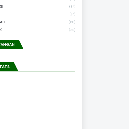
SI
(34)
(114)
LAH
(138)
K
(30)
YANGAN
STATS