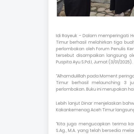
Idi Rayeuk – Dalam memperingati H
Timur berhasil melahirkan tiga bu
perlombakan oleh Forum Penulis Ke
tersebut disampaikan langsung o
Puspita Ayu S.Pd.I, Jumat (3/01/2025).
‘‘Alhamdulillah pada Moment pering
Timur berhasil melaunching 3 j
perlombakan. Buku ini merupakan has
Lebih lanjut Dinar menjelaskan bah
Kakankemenag Aceh Timur langsung 
‘‘Kita juga mengucapkan terima k
S.Ag., M.A. yang telah bersedia me