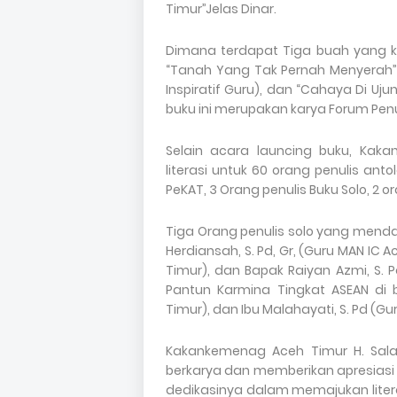
Timur’’Jelas Dinar.
Dimana terdapat Tiga buah yang ki
“Tanah Yang Tak Pernah Menyerah” (
Inspiratif Guru), dan “Cahaya Di Ujun
buku ini merupakan karya Forum Penu
Selain acara launcing buku, Ka
literasi untuk 60 orang penulis an
PeKAT, 3 Orang penulis Buku Solo, 2 
Tiga Orang penulis solo yang menda
Herdiansah, S. Pd, Gr, (Guru MAN IC Ace
Timur), dan Bapak Raiyan Azmi, S. Pd
Pantun Karmina Tingkat ASEAN di b
Timur), dan Ibu Malahayati, S. Pd (G
Kakankemenag Aceh Timur H. Sala
berkarya dan memberikan apresiasi 
dedikasinya dalam memajukan litera