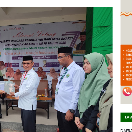
LAB
DAER