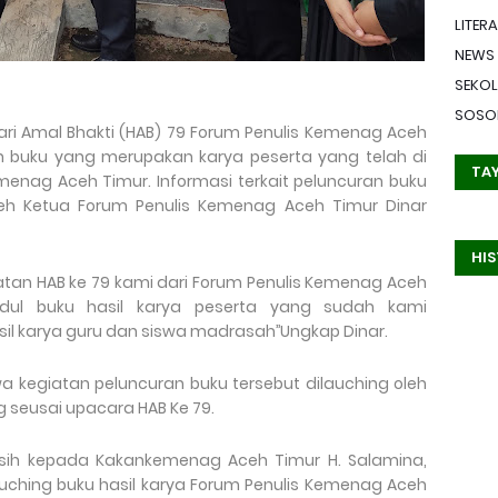
LITERA
NEWS
SEKO
SOSO
ari Amal Bhakti (HAB) 79 Forum Penulis Kemenag Aceh
ah buku yang merupakan karya peserta yang telah di
TA
menag Aceh Timur. Informasi terkait peluncuran buku
leh Ketua Forum Penulis Kemenag Aceh Timur Dinar
HI
atan HAB ke 79 kami dari Forum Penulis Kemenag Aceh
udul buku hasil karya peserta yang sudah kami
il karya guru dan siswa madrasah’’Ungkap Dinar.
wa kegiatan peluncuran buku tersebut dilauching oleh
seusai upacara HAB Ke 79.
asih kepada Kakankemenag Aceh Timur H. Salamina,
lauching buku hasil karya Forum Penulis Kemenag Aceh