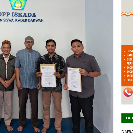
LAB
DAER