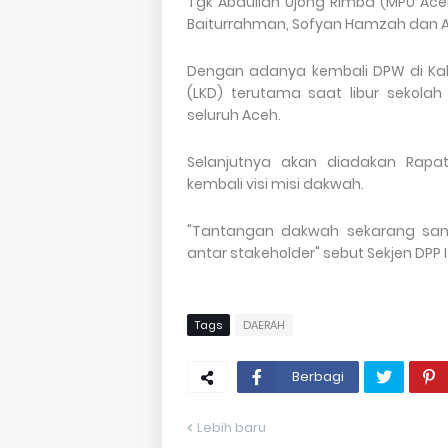
Tgk Abdullah Ujong Rimba (MPU Aceh
Baiturrahman, Sofyan Hamzah dan 
Dengan adanya kembali DPW di Kab
(LKD) terutama saat libur sekola
seluruh Aceh.
Selanjutnya akan diadakan Rapa
kembali visi misi dakwah.
"Tantangan dakwah sekarang sanga
antar stakeholder" sebut Sekjen DPP I
Tags
DAERAH
Berbagi
Lebih baru