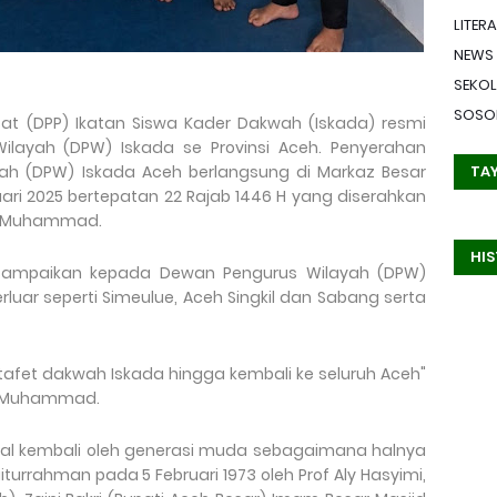
LITERA
NEWS
SEKO
SOSO
t (DPP) Ikatan Siswa Kader Dakwah (Iskada) resmi
ilayah (DPW) Iskada se Provinsi Aceh. Penyerahan
ah (DPW) Iskada Aceh berlangsung di Markaz Besar
TA
uari 2025 bertepatan 22 Rajab 1446 H yang diserahkan
fik Muhammad.
HI
isampaikan kepada Dewan Pengurus Wilayah (DPW)
luar seperti Simeulue, Aceh Singkil dan Sabang serta
tafet dakwah Iskada hingga kembali ke seluruh Aceh"
fik Muhammad.
kenal kembali oleh generasi muda sebagaimana halnya
aiturrahman pada 5 Februari 1973 oleh Prof Aly Hasyimi,