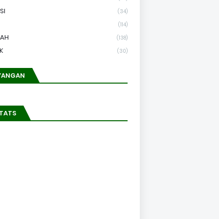
SI
(34)
(114)
LAH
(138)
K
(30)
YANGAN
STATS