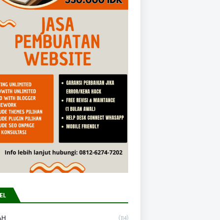
EL
AH
(114)