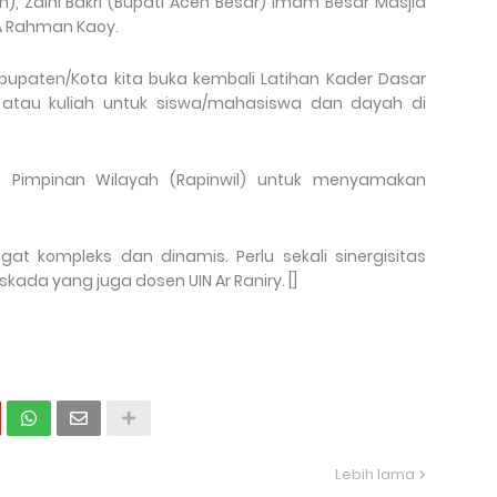
), Zaini Bakri (Bupati Aceh Besar) Imam Besar Masjid
A Rahman Kaoy.
upaten/Kota kita buka kembali Latihan Kader Dasar
h atau kuliah untuk siswa/mahasiswa dan dayah di
t Pimpinan Wilayah (Rapinwil) untuk menyamakan
t kompleks dan dinamis. Perlu sekali sinergisitas
skada yang juga dosen UIN Ar Raniry. []
Lebih lama