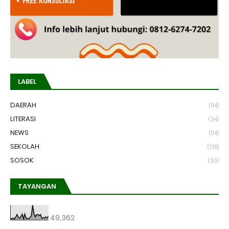
LABEL
DAERAH
(114)
LITERASI
(34)
NEWS
(114)
SEKOLAH
(138)
SOSOK
(30)
TAYANGAN
49,362