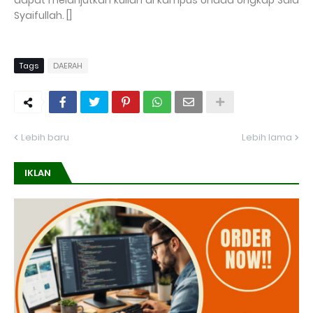
dapat melanjutkan kuliah di kampus Unada’’Ungkap Said
Syaifullah. []
Tags
DAERAH
Lebih baru
Lebih lama
IKLAN