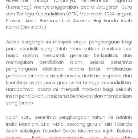
November setiap tahunnya, Kementerian Agama
(Kemenag) menyelenggarakan acara Anugerah Guru
dan Tenaga Kependidikan (GTK) Madrasah 2024 tingkat
Provinsi Aceh. Bertempat di Asrama Haji Banda Aceh
Kamis (29/11/2024).
Acara bergengsi ini menjadi wujud penghargaan bagi
para pendidik yang telah menunjukkan dedikasi luar
biasa dalam mencetak generasi berkualitas dan
memajukan pendidikan Islam. Seleksi penerima
penghargaan dilakukan secara ketat, melibatkan
penilaian terhadap aspek inovasi, dedikasi, inspirasi, dan
kontribusi nyata para guru serta tenaga kependidikan.
Harapannya, acara ini menjadi motivasi bagi seluruh
insan pendidikan untuk terus berinovasi dan memberikan
yang terbaik.
Salah satu penerima penghargaan tahun ini adalah
Indra Mardiani, S.Pd., M.Pd., seorang guru di MIN 11 Banda
Aceh sekaligus founder Guree Meurunoe Atjeh. Dalam
rilisnya , Indra menyampaikan rasa syukur dan