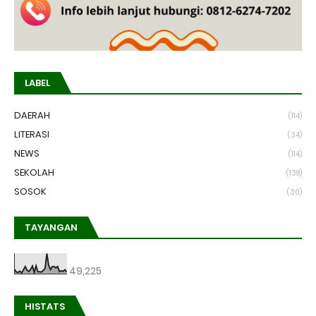
LABEL
DAERAH
(114)
LITERASI
(34)
NEWS
(114)
SEKOLAH
(138)
SOSOK
(30)
TAYANGAN
49,225
HISTATS